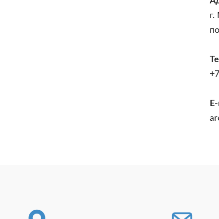
А
г.
п
Т
+7
E-
ar