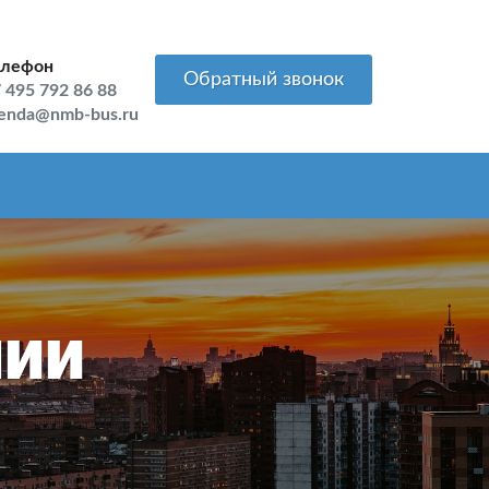
елефон
Обратный звонок
 495 792 86 88
enda@nmb-bus.ru
нии