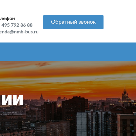
елефон
Обратный звонок
 495 792 86 88
enda@nmb-bus.ru
нии