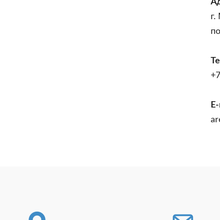
А
г.
п
Т
+7
E-
ar