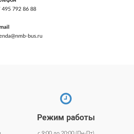
елефон
 495 792 86 88
mail
enda@nmb-bus.ru
Режим работы
u
с 9:00 до 20:00 (Пн-Пт)