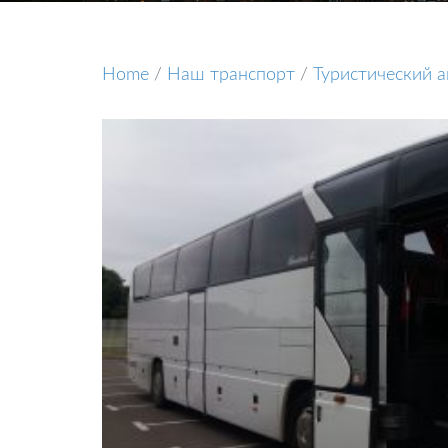
Home
/
Наш транспорт
/
Туристический а