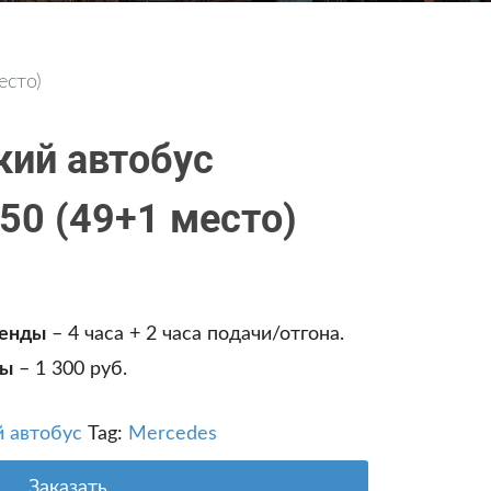
есто)
кий автобус
50 (49+1 место)
ренды
– 4 часа + 2 часа подачи/отгона.
ды
– 1 300 руб.
й автобус
Tag:
Mercedes
Заказать