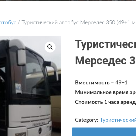
втобус
/ Туристический автобус Мерседес 350 (49+1 м
Туристичес
Мерседес 3
Вместимость
– 49+1
Минимальное время а
Стоимость 1 часа арен
Category:
Туристически