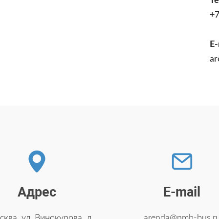
Т
+7
E-
ar
Адрес
E-mail
сква, ул. Винокурова, д.
arenda@nmb-bus.r