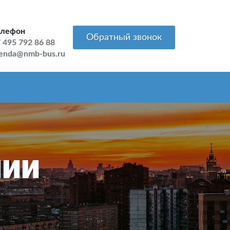
елефон
Обратный звонок
 495 792 86 88
enda@nmb-bus.ru
нии