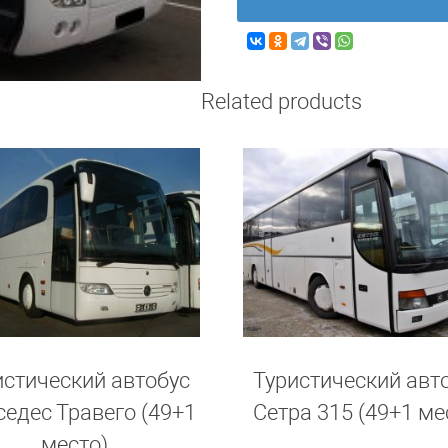
Related products
истический автобус
Туристический авт
едес Травего (49+1
Сетра 315 (49+1 ме
место)