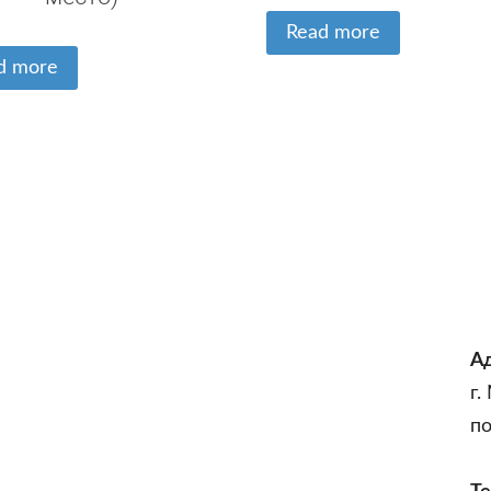
Read more
d more
А
г.
п