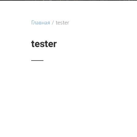
Главная
/
tester
tester