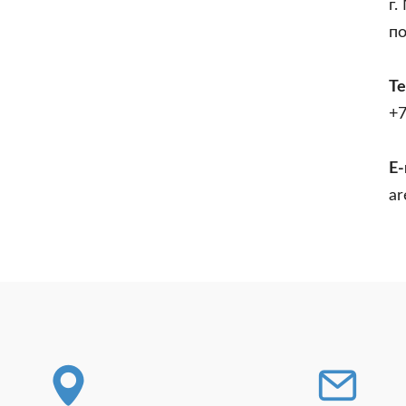
г.
п
Т
+7
E-
ar