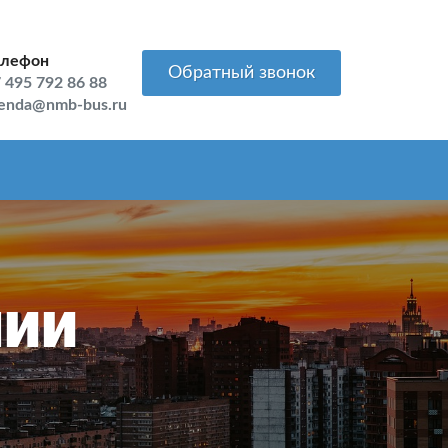
елефон
Обратный звонок
 495 792 86 88
enda@nmb-bus.ru
нии